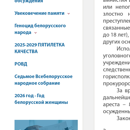
амнистия 
обсуждения
или непо
Увековечение памяти
злостно 
преступле
Геноцид белорусского
связанные
народа
до 18 лет
других ос
2025-2029 ПЯТИЛЕТКА
Испо
КАЧЕСТВА
уголовног
учрежден
РОВД
следстве
гориспол
Седьмое Всебелорусское
народное собрание
прокуроро
За в
2026 год - Год
дальнейше
белорусской женщины
ареста –
осужденны
Зако