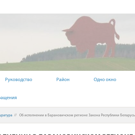
ЬНЫЙ КОМИТЕТ
Руководство
Район
Одно окно
ращения
уратура
//
Об исполнении в Барановичском регионе Закона Республики Беларусь 