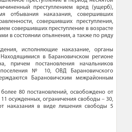
ышленное преступление в период неснятой
ичиненный преступлением вред (ущерб),
мя отбывания наказания, совершивших
равленности, совершивших преступления,
нием совершивших преступление в возрасте
ами в состоянии опьянения, а также по ряду
дения, исполняющие наказание, органы
. Находящимися в Барановичском регионе
на, причем постановления начальников
и-поселения № 10, ОВД Барановичского
верждаются Барановичским межрайонным
 более 80 постановлений, освобождено от
11 осужденных, ограничения свободы – 30,
от наказания в виде лишения свободы 5