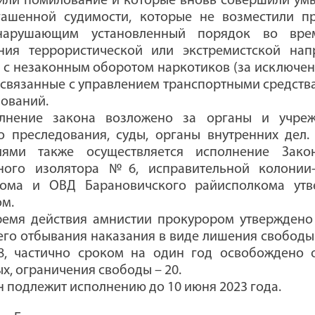
или помилование и которые вновь совершили ум
гашенной судимости, которые не возместили пр
нарушающим установленный порядок во вре
ния террористической или экстремистской нап
 с незаконным оборотом наркотиков (за исключе
), связанные с управлением транспортными средств
нований.
лнение закона возложено за органы и учреж
о преследования, суды, органы внутренних дел
иями также осуществляется исполнение Зако
нного изолятора №6, исправительной колони
кома и ОВД Барановичского райисполкома ут
м.
ремя действия амнистии прокурором утверждено
го отбывания наказания в виде лишения свободы 
 8, частично сроком на один год освобождено 
х, ограничения свободы – 20.
н подлежит исполнению до 10 июня 2023 года.