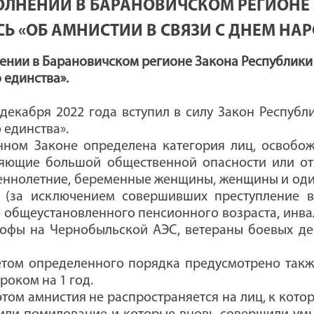
ОЛНЕНИИ В БАРАНОВИЧСКОМ РЕГИОНЕ
СЬ «ОБ АМНИСТИИ В СВЯЗИ С ДНЕМ НА
ении в Барановичском регионе Закона Республики 
 единства».
 декабря 2022 года вступил в силу Закон Республ
 единства».
нном Законе определена категория лиц, освобож
яющие большой общественной опасности или отн
ннолетние, беременные женщины, женщины и оди
 (за исключением совершивших преступление в
 общеустановленного пенсионного возраста, инвал
рофы на Чернобыльской АЭС, ветераны боевых де
етом определенного порядка предусмотрено так
роком на 1 год.
этом амнистия не распространяется на лиц, к кото