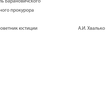
ль Барановичского
ного прокурора
оветник юстиции
А.И. Хвалько