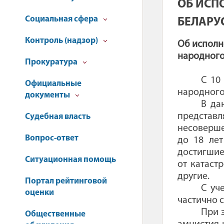
ОБ ИСП
Социальная сфера
БЕЛАРУ
Контроль (надзор)
Об исполн
народного
Прокуратура
С 10
Официальные
народного
документы
В да
представл
Судебная власть
несоверше
Вопрос-ответ
до 18 лет
достигшие
Ситуационная помощь
от катаст
другие.
Портал рейтинговой
С уч
оценки
частично с
При 
Общественные