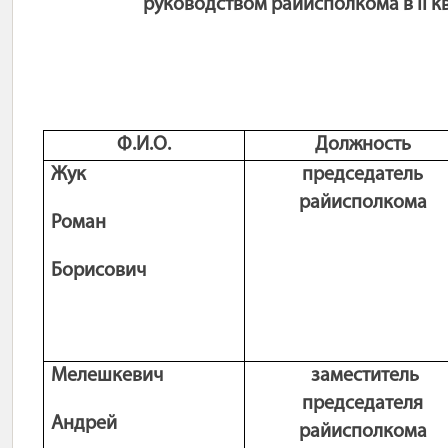
руководством райисполкома в
II
к
Ф.И.О.
Должность
Жук
председатель
райисполкома
Роман
Борисович
Мелешкевич
заместитель
председателя
Андрей
райисполкома