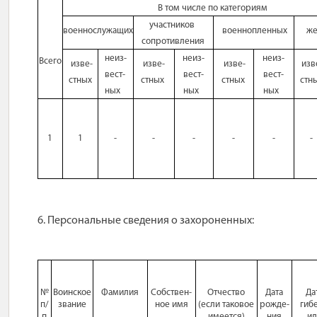
В том числе по категориям
участников
военнослужащих
военнопленных
же
сопротивления
неиз-
неиз-
неиз-
Всего
изве-
изве-
изве-
изв
вест-
вест-
вест-
стных
стных
стных
стн
ных
ных
ных
1
1
-
-
-
-
-
-
6. Персональные сведения о
захороненных:
№
Воинское
Фамилия
Собствен-
Отчество
Дата
Да
п/
звание
ное имя
(если таковое
рожде-
гиб
п
имеется)
ния
ил